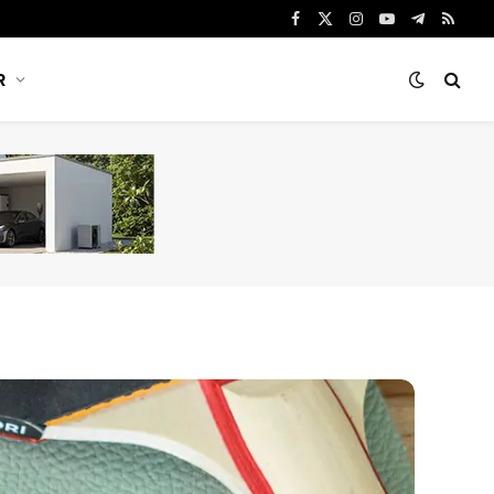
Facebook
X
Instagram
YouTube
Telegram
RSS
(Twitter)
R