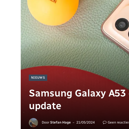
NIEUWS
Samsung Galaxy A53 e
update
Door
Stefan Hage
21/05/2024
Geen reactie