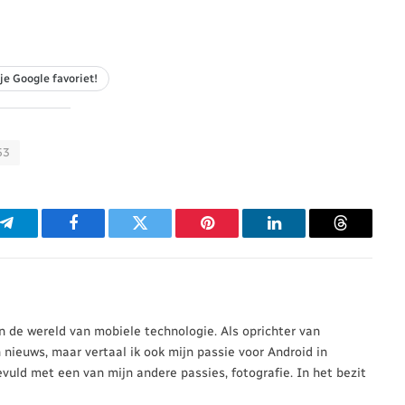
je Google favoriet!
53
p
Telegram
Facebook
Twitter
Pinterest
LinkedIn
Threads
 in de wereld van mobiele technologie. Als oprichter van
n nieuws, maar vertaal ik ook mijn passie voor Android in
evuld met een van mijn andere passies, fotografie. In het bezit