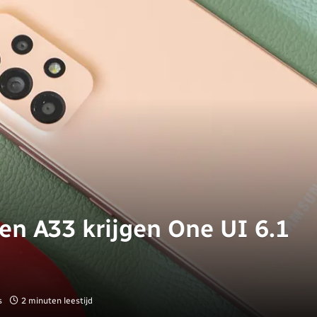
n A33 krijgen One UI 6.1
s
2 minuten leestijd