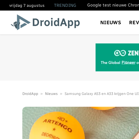
TRENDING
vrijdag 7 augustus
NIEUWS
RE
»
»
DroidApp
Nieuws
Samsung Galaxy A53 en A33 krijgen One UI