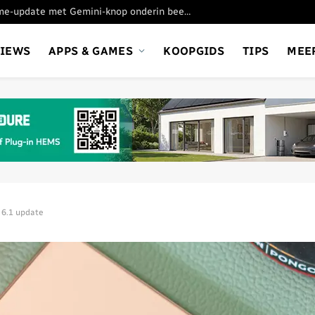
Google test nieuwe Chrome-update met Gemini-knop onderin beeld
VIEWS
APPS & GAMES
KOOPGIDS
TIPS
MEE
 6.1 update