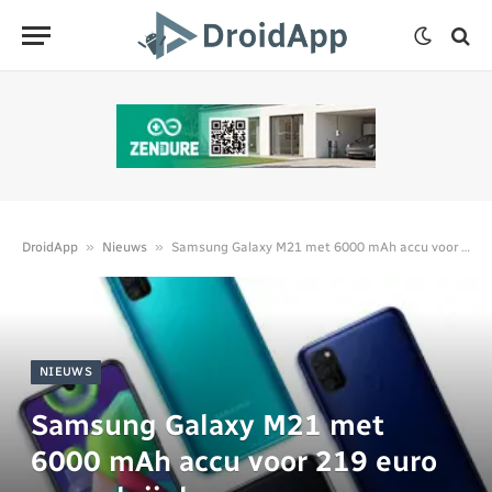
»
»
DroidApp
Nieuws
Samsung Galaxy M21 met 6000 mAh accu voor 219 euro nu verkrijgbaar
NIEUWS
Samsung Galaxy M21 met
6000 mAh accu voor 219 euro