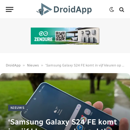
»
»
DroidApp
Nieuws
‘Samsung Galaxy S24 FE komt in vijf kleuren op de markt’
NIEUWS
‘Samsung Galaxy S24 FE komt