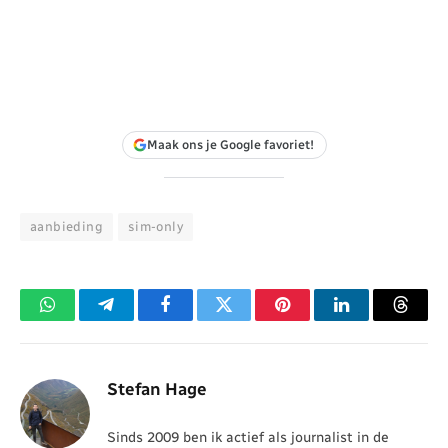
Maak ons je Google favoriet!
aanbieding
sim-only
WhatsApp
Telegram
Facebook
Twitter
Pinterest
LinkedIn
Threa
Stefan Hage
Sinds 2009 ben ik actief als journalist in de