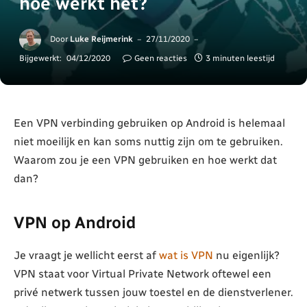
hoe werkt het?
Door
Luke Reijmerink
27/11/2020
Bijgewerkt:
04/12/2020
Geen reacties
3 minuten leestijd
Een VPN verbinding gebruiken op Android is helemaal
niet moeilijk en kan soms nuttig zijn om te gebruiken.
Waarom zou je een VPN gebruiken en hoe werkt dat
dan?
VPN op Android
Je vraagt je wellicht eerst af
wat is VPN
nu eigenlijk?
VPN staat voor Virtual Private Network oftewel een
privé netwerk tussen jouw toestel en de dienstverlener.