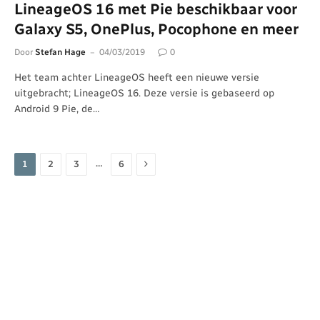
LineageOS 16 met Pie beschikbaar voor
Galaxy S5, OnePlus, Pocophone en meer
Door
Stefan Hage
04/03/2019
0
Het team achter LineageOS heeft een nieuwe versie
uitgebracht; LineageOS 16. Deze versie is gebaseerd op
Android 9 Pie, de…
Volgende
…
1
2
3
6