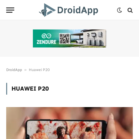
»
DroidApp
Huawei P20
HUAWEI P20