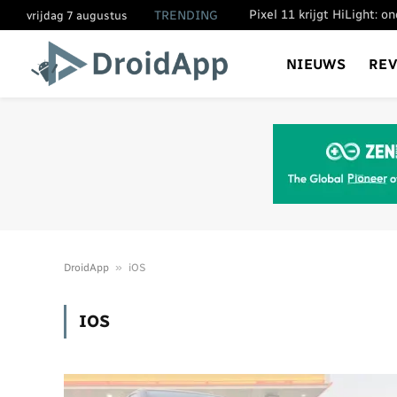
Pixel 11 krijgt HiLight: 
TRENDING
vrijdag 7 augustus
NIEUWS
RE
»
DroidApp
iOS
IOS