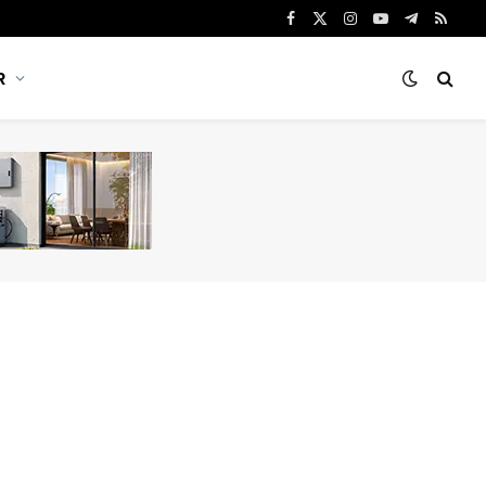
Facebook
X
Instagram
YouTube
Telegram
RSS
(Twitter)
R