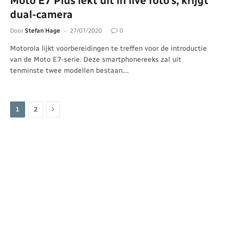
Moto E7 Plus lekt uit in live foto’s; krijgt
dual-camera
Door
Stefan Hage
27/07/2020
0
Motorola lijkt voorbereidingen te treffen voor de introductie
van de Moto E7-serie. Deze smartphonereeks zal uit
tenminste twee modellen bestaan.…
Volgende
1
2