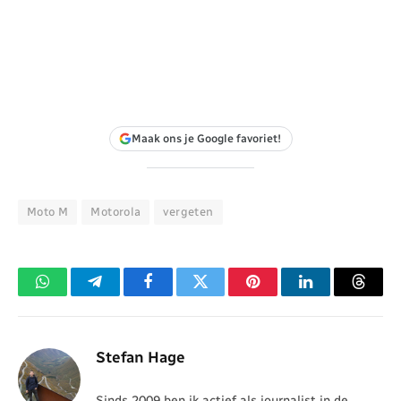
Maak ons je Google favoriet!
Moto M
Motorola
vergeten
WhatsApp
Telegram
Facebook
Twitter
Pinterest
LinkedIn
Threa
Stefan Hage
Sinds 2009 ben ik actief als journalist in de