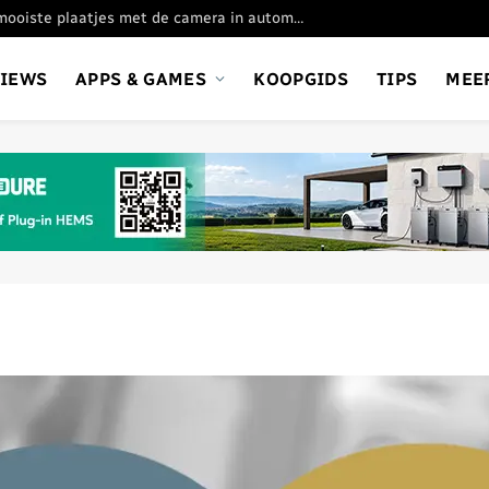
Oppo Find X9 Ultra: de mooiste plaatjes met de camera in automatische stand
VIEWS
APPS & GAMES
KOOPGIDS
TIPS
MEE