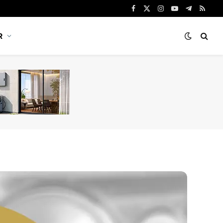
Facebook
X
Instagram
YouTube
Telegram
RSS
(Twitter)
R