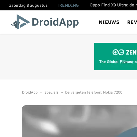
TRENDING
zaterdag 8 augustus
NIEUWS
RE
»
»
DroidApp
Specials
De vergeten telefoon: Nokia 7200