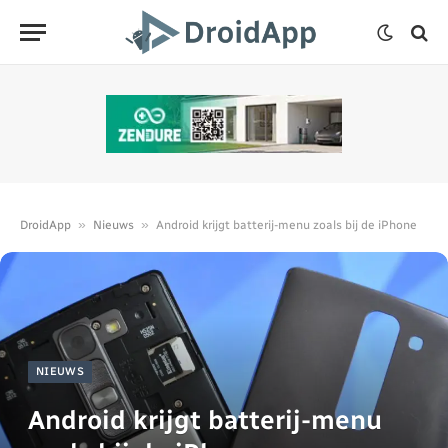
»
»
DroidApp
Nieuws
Android krijgt batterij-menu zoals bij de iPhone
NIEUWS
Android krijgt batterij-menu