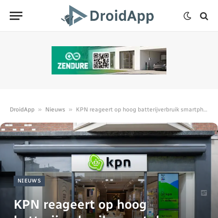
»
»
DroidApp
Nieuws
KPN reageert op hoog batterijverbruik smartphones
NIEUWS
KPN reageert op hoog