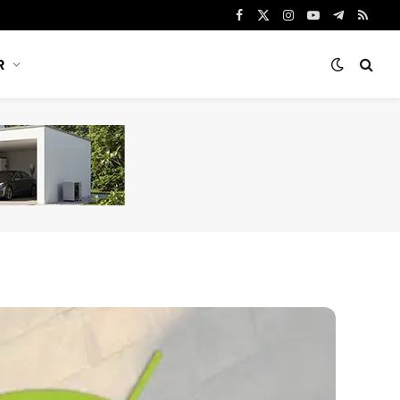
Facebook
X
Instagram
YouTube
Telegram
RSS
(Twitter)
R