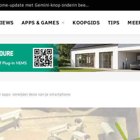
Google test nieuwe Chrome-update met Gemini-knop onderin beeld
VIEWS
APPS & GAMES
KOOPGIDS
TIPS
MEE
e apps: verwijder deze van je smartphone