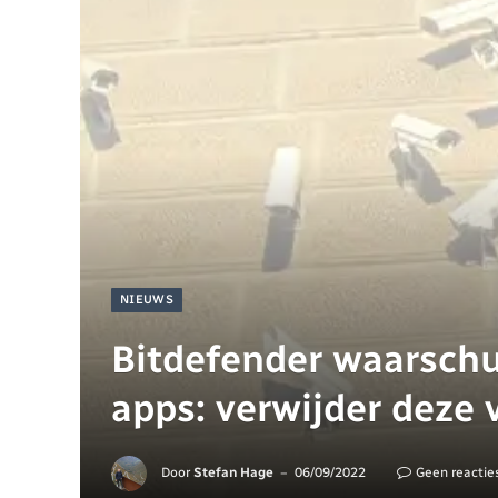
NIEUWS
Bitdefender waarschu
apps: verwijder deze
Door
Stefan Hage
06/09/2022
Geen reactie