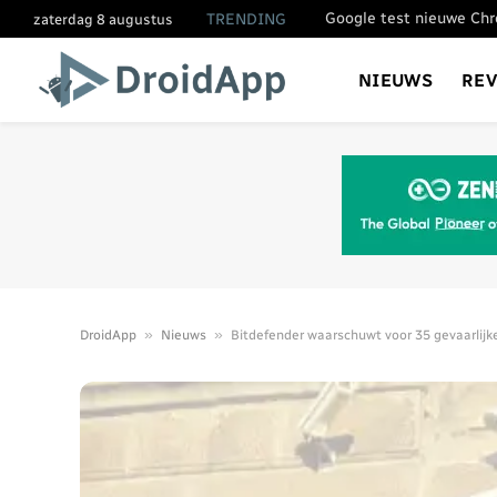
TRENDING
zaterdag 8 augustus
NIEUWS
RE
»
»
DroidApp
Nieuws
Bitdefender waarschuwt voor 35 gevaarlijk