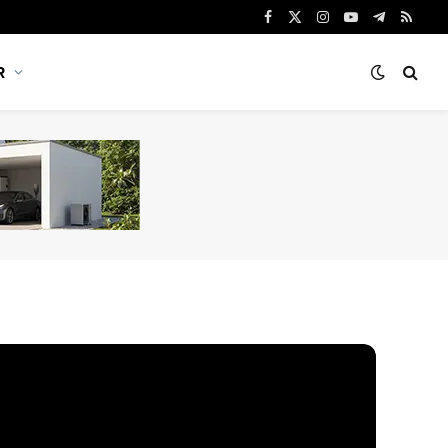
Facebook
X
Instagram
YouTube
Telegram
RSS
(Twitter)
R