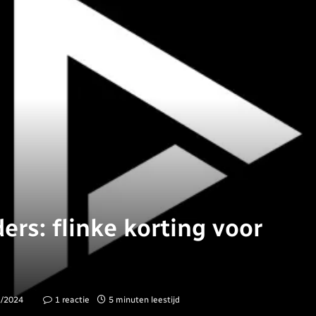
ders: flinke korting voor
1/2024
1 reactie
5 minuten leestijd