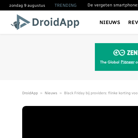
De vergeten smartphone:
TRENDING
zondag 9 augustus
NIEUWS
RE
»
»
DroidApp
Nieuws
Black Friday bij providers: flinke korting vo