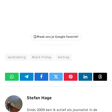
Maak ons je Google favoriet!
aanbieding
Black Friday
korting
WhatsApp
Telegram
Facebook
Twitter
Pinterest
LinkedIn
Threa
Stefan Hage
Sinds 2009 ben ik actief als journalist in de