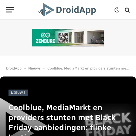
»
»
DroidApp
Nieuws
Coolblue, MediaMarkt en providers stunten met Black Friday aanbiedingen: flinke kortingen
NIEUWS
Coolblue, MediaMarkt en
providers stunten met Black
Friday aanbiedingen: flinke