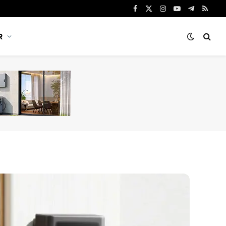
Facebook
X
Instagram
YouTube
Telegram
RSS
(Twitter)
R