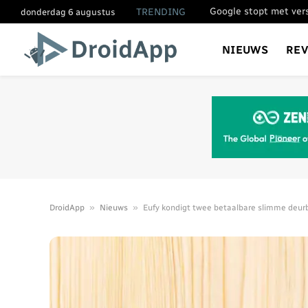
TRENDING
donderdag 6 augustus
NIEUWS
RE
»
»
DroidApp
Nieuws
Eufy kondigt twee betaalbare slimme deur