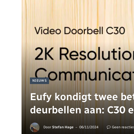
NIEUWS
Eufy kondigt twee be
deurbellen aan: C30 
Door
Stefan Hage
06/11/2024
Geen reactie