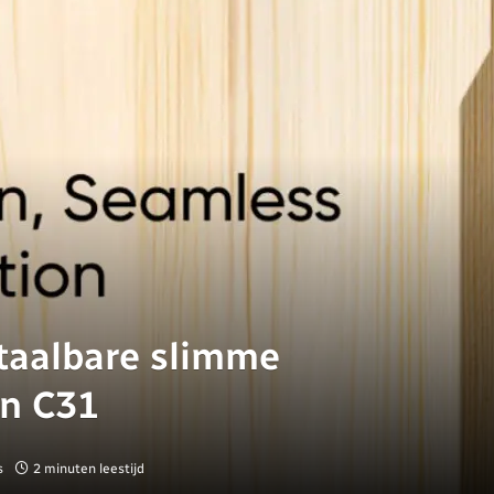
taalbare slimme
en C31
s
2 minuten leestijd