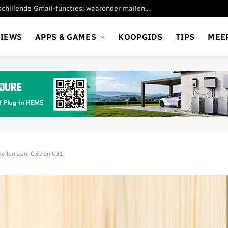
Google stopt met verschillende Gmail-functies: waaronder mailen vanaf andere adresssen
VIEWS
APPS & GAMES
KOOPGIDS
TIPS
MEE
bellen aan: C30 en C31