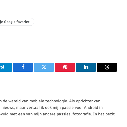
je Google favoriet!
p
Telegram
Facebook
Twitter
Pinterest
LinkedIn
Threads
 in de wereld van mobiele technologie. Als oprichter van
n nieuws, maar vertaal ik ook mijn passie voor Android in
evuld met een van mijn andere passies, fotografie. In het bezit