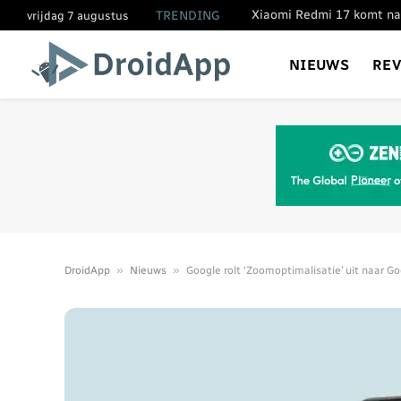
TRENDING
vrijdag 7 augustus
NIEUWS
RE
»
»
DroidApp
Nieuws
Google rolt ‘Zoomoptimalisatie’ uit naar Go