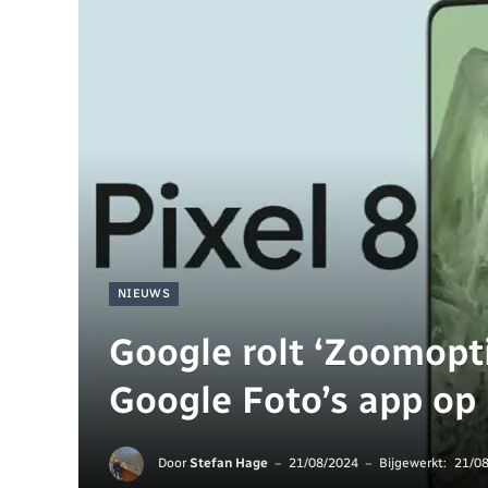
NIEUWS
Google rolt ‘Zoomopti
Google Foto’s app op 
Door
Stefan Hage
21/08/2024
Bijgewerkt:
21/0