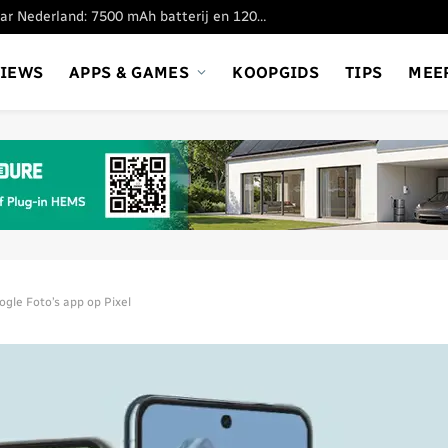
Xiaomi Redmi 17 komt naar Nederland: 7500 mAh batterij en 120Hz scherm voor 220 euro
VIEWS
APPS & GAMES
KOOPGIDS
TIPS
MEE
ogle Foto’s app op Pixel