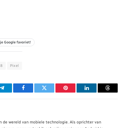
je Google favoriet!
 8
Pixel
p
Telegram
Facebook
Twitter
Pinterest
LinkedIn
Threads
 in de wereld van mobiele technologie. Als oprichter van