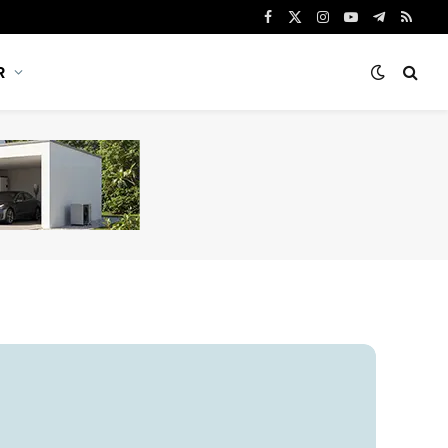
Facebook
X
Instagram
YouTube
Telegram
RSS
(Twitter)
R