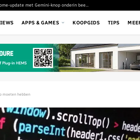
Google test nieuwe Chrome-update met Gemini-knop onderin beeld
VIEWS
APPS & GAMES
KOOPGIDS
TIPS
MEE
pp moeten hebben