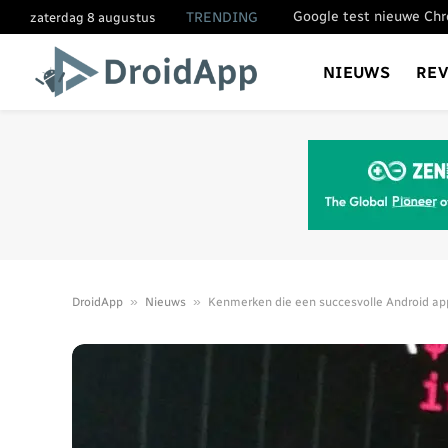
TRENDING
zaterdag 8 augustus
NIEUWS
RE
»
»
DroidApp
Nieuws
Kenmerken die een succesvolle Android a