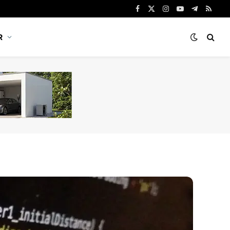
Facebook
X
Instagram
YouTube
Telegram
RSS
(Twitter)
R