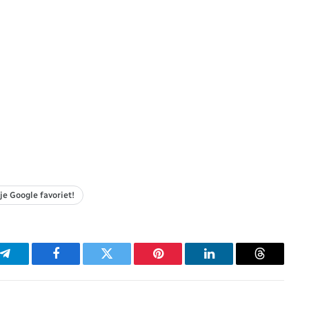
je Google favoriet!
p
Telegram
Facebook
Twitter
Pinterest
LinkedIn
Threads