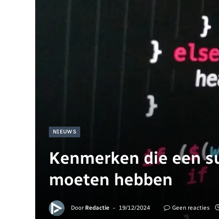
NIEUWS
Kenmerken die een su
moeten hebben
Door
Redactie
19/12/2024
Geen reacties