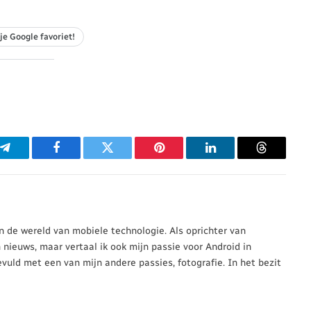
je Google favoriet!
p
Telegram
Facebook
Twitter
Pinterest
LinkedIn
Threads
 in de wereld van mobiele technologie. Als oprichter van
n nieuws, maar vertaal ik ook mijn passie voor Android in
evuld met een van mijn andere passies, fotografie. In het bezit