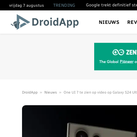
Google trekt definitief s
TRENDING
vrijdag 7 augustus
NIEUWS
RE
»
»
DroidApp
Nieuws
One UI 7 te zien op video op Galaxy S24 Ult