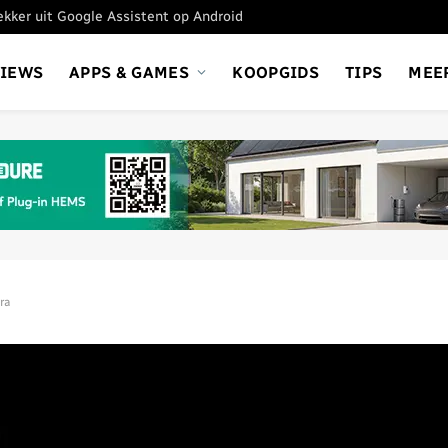
tekker uit Google Assistent op Android
VIEWS
APPS & GAMES
KOOPGIDS
TIPS
MEE
ra