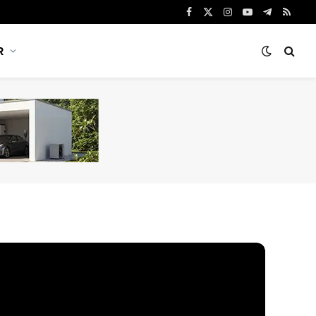
Facebook
X
Instagram
YouTube
Telegram
RSS
(Twitter)
R