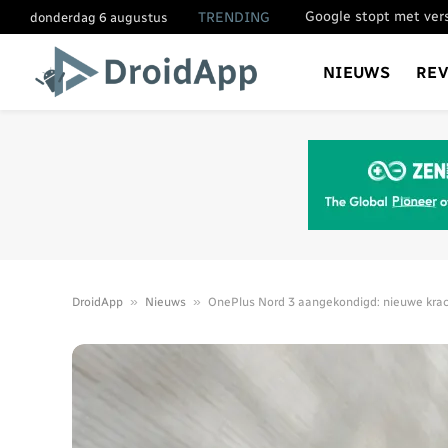
TRENDING
donderdag 6 augustus
NIEUWS
RE
»
»
DroidApp
Nieuws
OnePlus Nord 3 aangekondigd: nieuwe kra