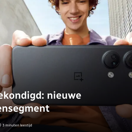
ekondigd: nieuwe
densegment
3 minuten leestijd