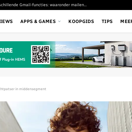
Google stopt met verschillende Gmail-functies: waaronder mailen vanaf andere adresssen
VIEWS
APPS & GAMES
KOOPGIDS
TIPS
MEE
chtpatser in middensegment