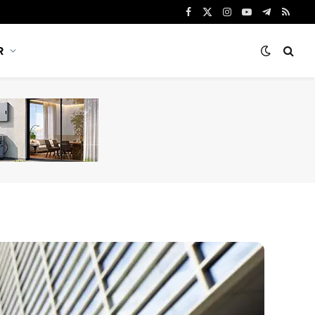
Facebook
X
Instagram
YouTube
Telegram
RSS
(Twitter)
R