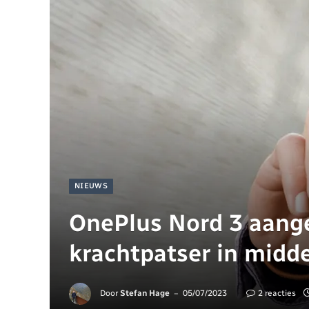
NIEUWS
OnePlus Nord 3 aang
krachtpatser in mid
Door
Stefan Hage
05/07/2023
2 reacties