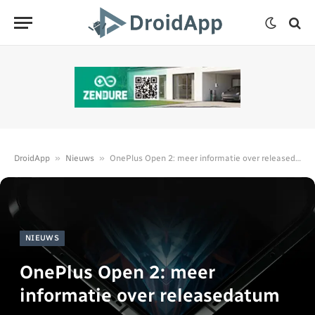
»
»
DroidApp
Nieuws
OnePlus Open 2: meer informatie over releasedatum en specs
NIEUWS
OnePlus Open 2: meer
informatie over releasedatum