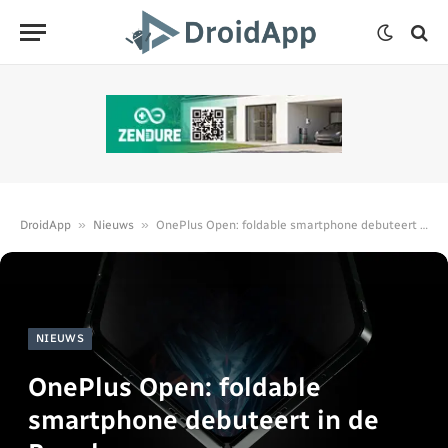
»
»
DroidApp
Nieuws
OnePlus Open: foldable smartphone debuteert in de Benelux
NIEUWS
OnePlus Open: foldable
smartphone debuteert in de