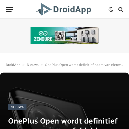
»
»
DroidApp
Nieuws
OnePlus Open wordt definitief naam van nieuwe foldable
NIEUWS
OnePlus Open wordt definitief