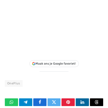
Maak ons je Google favoriet!
OnePlus
WhatsApp
Telegram
Facebook
Twitter
Pinterest
LinkedIn
Threa