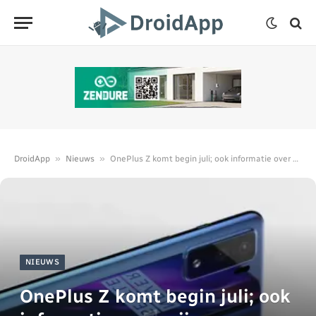
»
»
DroidApp
Nieuws
OnePlus Z komt begin juli; ook informatie over prijs
NIEUWS
OnePlus Z komt begin juli; ook