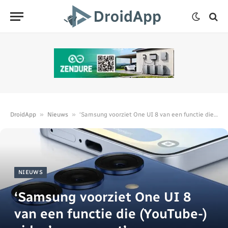
»
»
DroidApp
Nieuws
‘Samsung voorziet One UI 8 van een functie die (YouTube-) video’s samenvat’
NIEUWS
‘Samsung voorziet One UI 8
van een functie die (YouTube-)