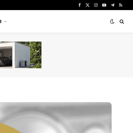
Facebook
X
Instagram
YouTube
Telegram
RSS
(Twitter)
R