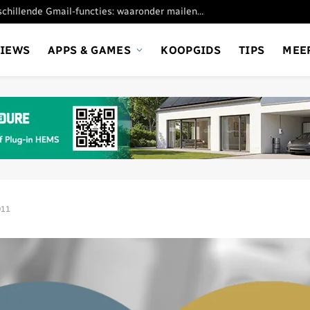
Google stopt met verschillende Gmail-functies: waaronder mailen vanaf andere adresssen
VIEWS
APPS & GAMES
KOOPGIDS
TIPS
MEE
011