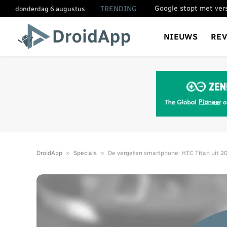
TRENDING
donderdag 6 augustus
NIEUWS
RE
»
»
DroidApp
Specials
De vergeten smartphone: HTC Titan uit 2