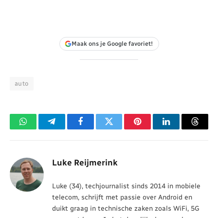
Maak ons je Google favoriet!
auto
WhatsApp
Telegram
Facebook
Twitter
Pinterest
LinkedIn
Threa
Luke Reijmerink
Luke (34), techjournalist sinds 2014 in mobiele
telecom, schrijft met passie over Android en
duikt graag in technische zaken zoals WiFi, 5G