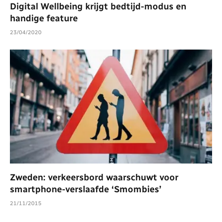
Digital Wellbeing krijgt bedtijd-modus en
handige feature
23/04/2020
Zweden: verkeersbord waarschuwt voor
smartphone-verslaafde ‘Smombies’
21/11/2015