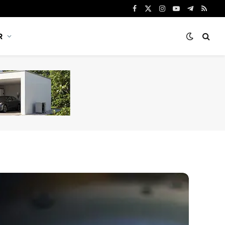
Facebook
X
Instagram
YouTube
Telegram
RSS
(Twitter)
R