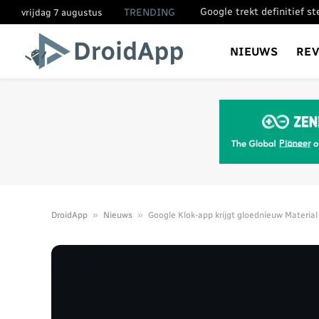
Google trekt definitief s
TRENDING
vrijdag 7 augustus
NIEUWS
RE
»
»
DroidApp
Nieuws
Google Klok-app krijgt gloednieuw Material