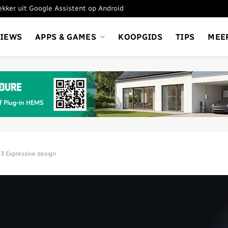
tekker uit Google Assistent op Android
VIEWS
APPS & GAMES
KOOPGIDS
TIPS
MEE
 3 Expressive design