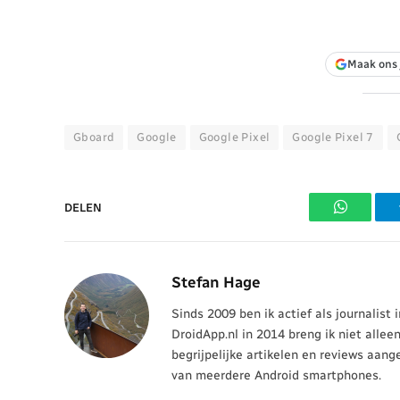
Maak ons 
Gboard
Google
Google Pixel
Google Pixel 7
DELEN
WhatsAp
Stefan Hage
Sinds 2009 ben ik actief als journalist
DroidApp.nl in 2014 breng ik niet allee
begrijpelijke artikelen en reviews aang
van meerdere Android smartphones.