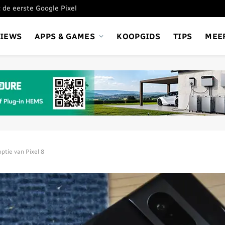
 de eerste Google Pixel
VIEWS
APPS & GAMES
KOOPGIDS
TIPS
MEE
optie van Pixel 8