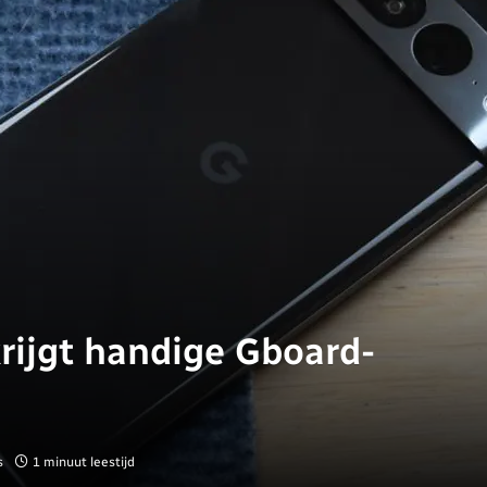
krijgt handige Gboard-
s
1 minuut leestijd