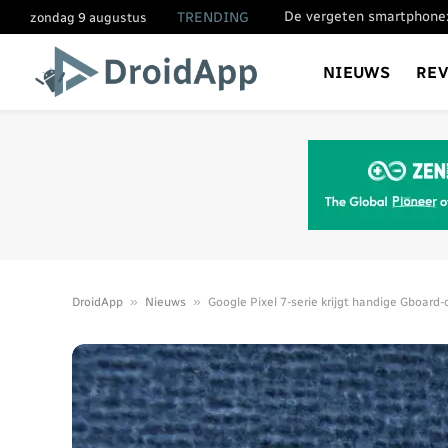
De vergeten smartphone:
TRENDING
zondag 9 augustus
NIEUWS
RE
»
»
DroidApp
Nieuws
Google Pixel 7-serie krijgt handige Gboard-