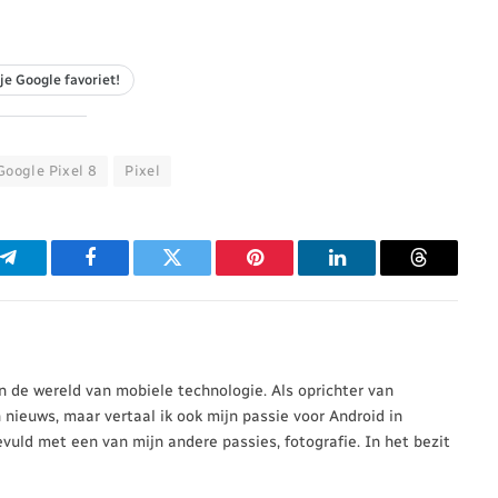
je Google favoriet!
Google Pixel 8
Pixel
p
Telegram
Facebook
Twitter
Pinterest
LinkedIn
Threads
 in de wereld van mobiele technologie. Als oprichter van
n nieuws, maar vertaal ik ook mijn passie voor Android in
evuld met een van mijn andere passies, fotografie. In het bezit