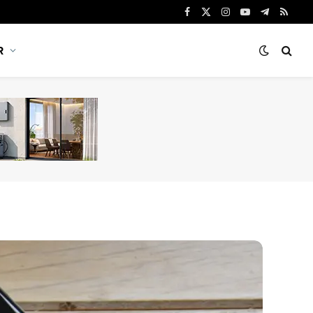
Facebook
X
Instagram
YouTube
Telegram
RSS
(Twitter)
R