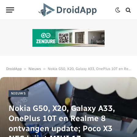
»
»
DroidApp
Nieuws
Nokia G50, X20, Galaxy A33, OnePlus 10T en Realme 8 ontvangen update; Poco X3 NFC krijgt MIUI 13
NIEUWS
Nokia G50, X20, Galaxy A33,
OnePlus 10T en Realme 8
ontvangen update; Poco X3