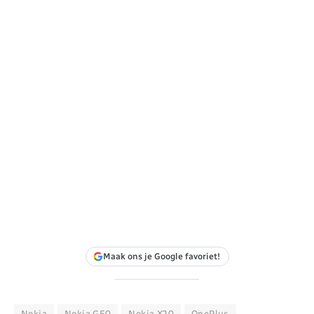
Maak ons je Google favoriet!
Nokia
Nokia G50
Nokia X20
OnePlus