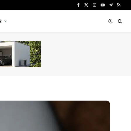
Facebook
X
Instagram
YouTube
Telegram
RSS
(Twitter)
R