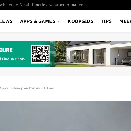
Google stopt met verschillende Gmail-functies: waaronder mailen vanaf andere adresssen
VIEWS
APPS & GAMES
KOOPGIDS
TIPS
MEE
 Apple ontwerp en Dynamic Island