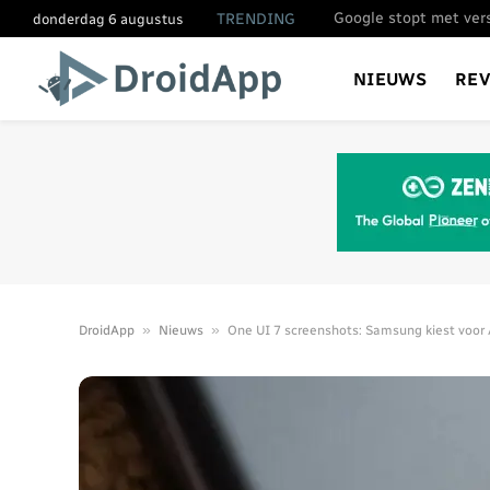
TRENDING
donderdag 6 augustus
NIEUWS
RE
»
»
DroidApp
Nieuws
One UI 7 screenshots: Samsung kiest voor