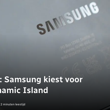
: Samsung kiest voor
namic Island
2 minuten leestijd