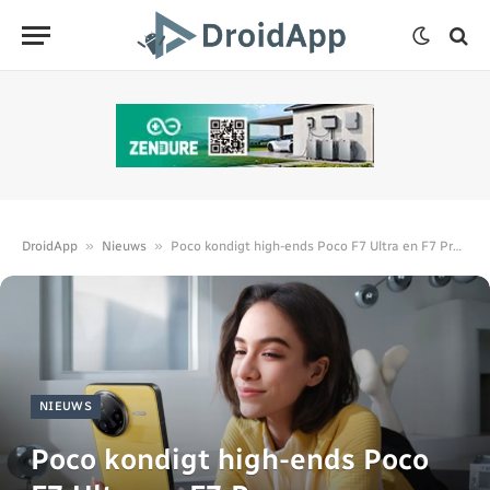
»
»
DroidApp
Nieuws
Poco kondigt high-ends Poco F7 Ultra en F7 Pro aan
NIEUWS
Poco kondigt high-ends Poco