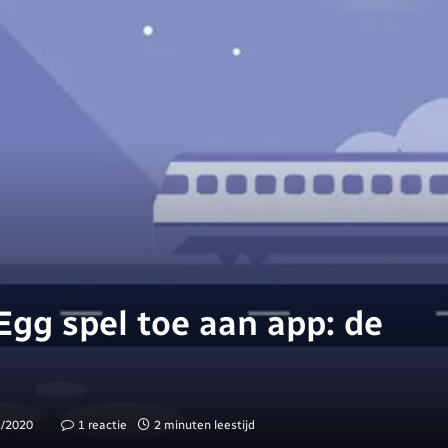
Egg spel toe aan app: de
1/2020
1 reactie
2 minuten leestijd