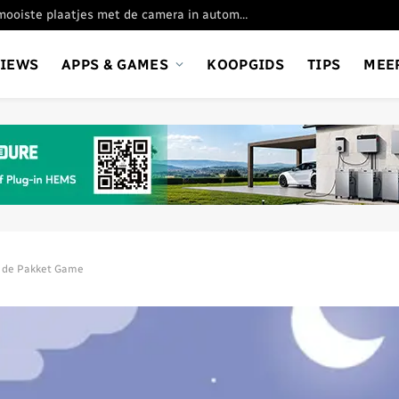
Oppo Find X9 Ultra: de mooiste plaatjes met de camera in automatische stand
VIEWS
APPS & GAMES
KOOPGIDS
TIPS
MEE
: de Pakket Game