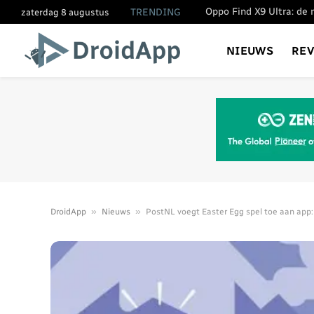
TRENDING
zaterdag 8 augustus
NIEUWS
RE
»
»
DroidApp
Nieuws
PostNL voegt Easter Egg spel toe aan app