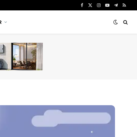
Facebook
X
Instagram
YouTube
Telegram
RSS
(Twitter)
R