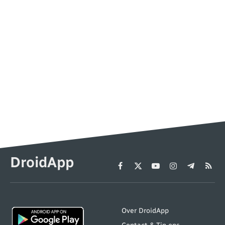
DroidApp
Facebook
X
YouTube
Instagram
Telegram
RSS
(Twitter)
Over DroidApp