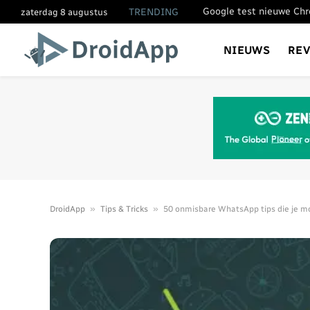
TRENDING
zaterdag 8 augustus
NIEUWS
RE
»
»
DroidApp
Tips & Tricks
50 onmisbare WhatsApp tips die je m