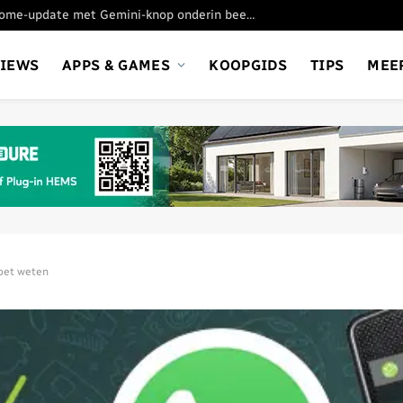
Google test nieuwe Chrome-update met Gemini-knop onderin beeld
VIEWS
APPS & GAMES
KOOPGIDS
TIPS
MEE
oet weten