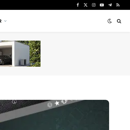
Facebook
X
Instagram
YouTube
Telegram
RSS
(Twitter)
R