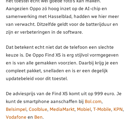
het toestel écht wel goede foto’s kan maken.
Aangezien Oppo zó hoog inzet op de AI-chip en
samenwerking met Hasselblad, hadden we hier meer
van verwacht. Ditzelfde geldt voor de batterijduur en
zijn er verbeteringen in de software.
Dat betekent echt niet dat de telefoon een slechte
keuze is. De Oppo Find X5 is erg stijlvol vormgegeven
en is van alle gemakken voorzien. Daarbij krijg je een
compleet pakket, snelladen en is er een degelijk
updatebeleid voor dit toestel.
De adviesprijs van de Find X5 komt uit op 999 euro. Je
kunt de smartphone aanschaffen bij
Bol.com
,
Belsimpel
,
Coolblue
,
MediaMarkt
,
Mobiel
,
T-Mobile
,
KPN
,
Vodafone
en
Ben
.