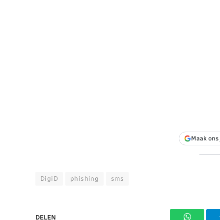
Maak ons 
DigiD
phishing
sms
DELEN