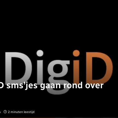
D sms’jes gaan rond over
s
2 minuten leestijd