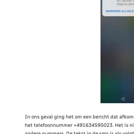
In ons geval ging het om een bericht dat afko
het telefoonnummer +491634595023. Het is nie
andere nummers. De tekst in de sms is als volgt