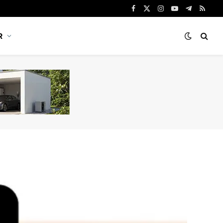
Facebook
X
Instagram
YouTube
Telegram
RSS
(Twitter)
R