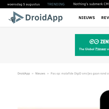
TRENDING
woensdag 5 augustus
NIEUWS
RE
»
»
DroidApp
Nieuws
Pas op: malafide DigiD sms’jes gaan rond 