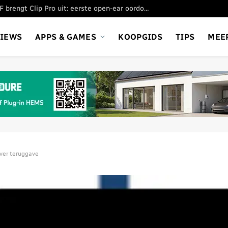
Nothing’s submerk CMF brengt Clip Pro uit: eerste open-ear oordopjes
VIEWS
APPS & GAMES
KOOPGIDS
TIPS
MEE
over teruggave