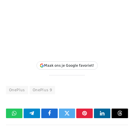
Maak ons je Google favoriet!
OnePlus
OnePlus 9
WhatsApp
Telegram
Facebook
Twitter
Pinterest
LinkedIn
Threa