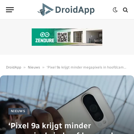
»
»
DroidApp
Nieuws
‘Pixel 9a krijgt minder megapixels in hoofdcamera’
NIEUWS
‘Pixel 9a krijgt minder