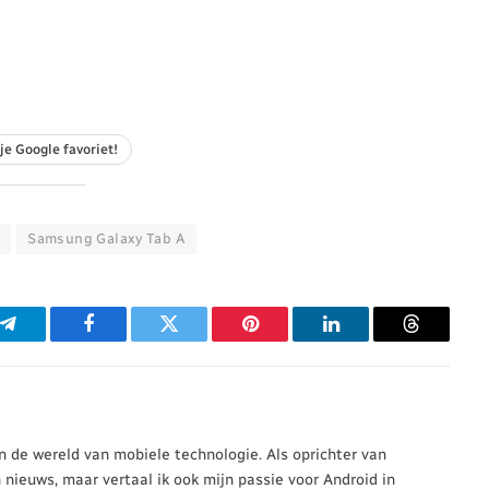
je Google favoriet!
3
Samsung Galaxy Tab A
p
Telegram
Facebook
Twitter
Pinterest
LinkedIn
Threads
 in de wereld van mobiele technologie. Als oprichter van
n nieuws, maar vertaal ik ook mijn passie voor Android in