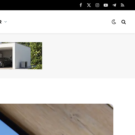
Facebook
X
Instagram
YouTube
Telegram
RSS
(Twitter)
R