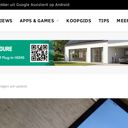
tekker uit Google Assistent op Android
VIEWS
APPS & GAMES
KOOPGIDS
TIPS
MEE
ijgen juli-update