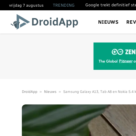
Google trekt definitief s
TRENDING
vrijdag 7 augustus
NIEUWS
RE
»
»
DroidApp
Nieuws
Samsung Galaxy A13, Tab A8 en Nokia 5.4 kr