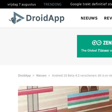
Google trekt definitief s
TRENDING
vrijdag 7 augustus
NIEUWS
RE
»
»
DroidApp
Nieuws
Android 15 Beta 4.2 verschenen: dit is er n