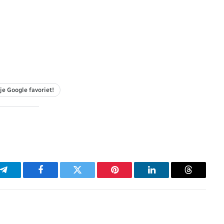
je Google favoriet!
p
Telegram
Facebook
Twitter
Pinterest
LinkedIn
Threads