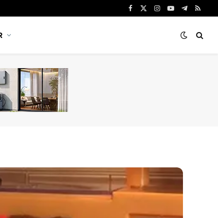
Facebook
X
Instagram
YouTube
Telegram
RSS
(Twitter)
R