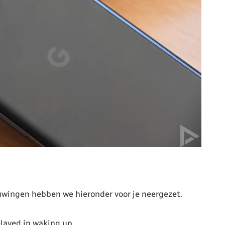
uwingen hebben we hieronder voor je neergezet.
layed in waking up.