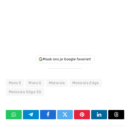
Maak ons je Google favoriet!
Moto E
Moto G
Motorola
Motorola Edge
Motorola Edge 30
WhatsApp
Telegram
Facebook
Twitter
Pinterest
LinkedIn
Threa