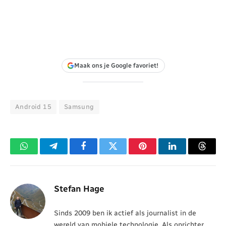
Maak ons je Google favoriet!
Android 15
Samsung
WhatsApp
Telegram
Facebook
Twitter
Pinterest
LinkedIn
Threa
Stefan Hage
Sinds 2009 ben ik actief als journalist in de
wereld van mobiele technologie. Als oprichter