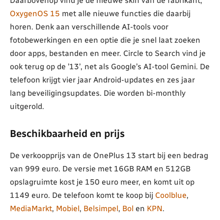
Daarbovenop vind je de nieuwe skin van de fabrikant;
OxygenOS 15
met alle nieuwe functies die daarbij
horen. Denk aan verschillende AI-tools voor
fotobewerkingen en een optie die je snel laat zoeken
door apps, bestanden en meer. Circle to Search vind je
ook terug op de ’13’, net als Google’s AI-tool Gemini. De
telefoon krijgt vier jaar Android-updates en zes jaar
lang beveiligingsupdates. Die worden bi-monthly
uitgerold.
Beschikbaarheid en prijs
De verkoopprijs van de OnePlus 13 start bij een bedrag
van 999 euro. De versie met 16GB RAM en 512GB
opslagruimte kost je 150 euro meer, en komt uit op
1149 euro. De telefoon komt te koop bij
Coolblue
,
MediaMarkt
,
Mobiel
,
Belsimpel
,
Bol
en
KPN
.