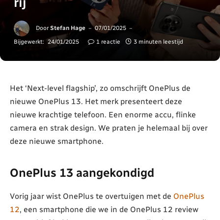
rij
Door
Stefan Hage
07/01/2025
Bijgewerkt:
24/01/2025
1 reactie
3 minuten leestijd
Het ‘Next-level flagship’, zo omschrijft OnePlus de
nieuwe OnePlus 13. Het merk presenteert deze
nieuwe krachtige telefoon. Een enorme accu, flinke
camera en strak design. We praten je helemaal bij over
deze nieuwe smartphone.
OnePlus 13 aangekondigd
Vorig jaar wist OnePlus te overtuigen met de
OnePlus
12
, een smartphone die we in de OnePlus 12 review