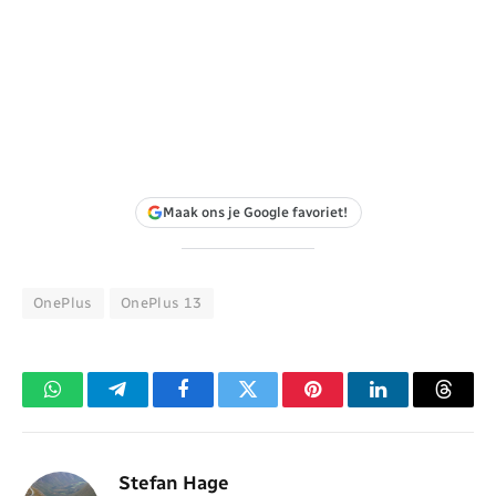
Maak ons je Google favoriet!
OnePlus
OnePlus 13
WhatsApp
Telegram
Facebook
Twitter
Pinterest
LinkedIn
Threa
Stefan Hage