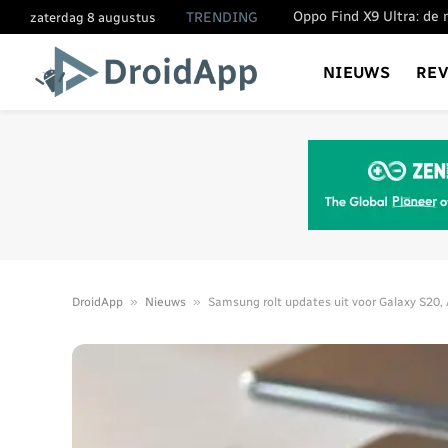
TRENDING
zaterdag 8 augustus
NIEUWS
RE
»
»
DroidApp
Nieuws
Samsung rolt updates uit voor Galaxy S20, 