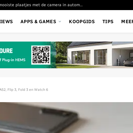
Oppo Find X9 Ultra: de mooiste plaatjes met de camera in automatische stand
VIEWS
APPS & GAMES
KOOPGIDS
TIPS
MEE
A52, Flip 3, Fold 3 en Watch 6