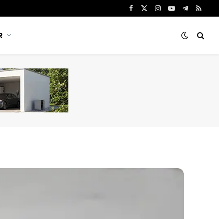
Facebook
X
Instagram
YouTube
Telegram
RSS
(Twitter)
R